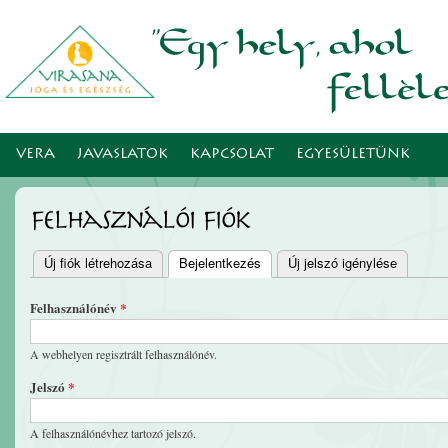
Ugr
tar
VERA
JAVASLATOK
KAPCSOLAT
EGYESÜLETÜNK
Felhasználói fiók
Új fiók létrehozása
Bejelentkezés
(aktív fül)
Új jelszó igénylése
Elsődleges fülek
Felhasználónév
*
A webhelyen regisztrált felhasználónév.
Jelszó
*
A felhasználónévhez tartozó jelszó.