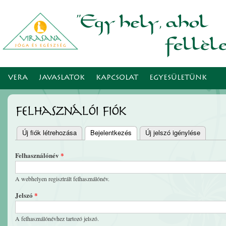
Ugr
tar
VERA
JAVASLATOK
KAPCSOLAT
EGYESÜLETÜNK
Felhasználói fiók
Új fiók létrehozása
Bejelentkezés
(aktív fül)
Új jelszó igénylése
Elsődleges fülek
Felhasználónév
*
A webhelyen regisztrált felhasználónév.
Jelszó
*
A felhasználónévhez tartozó jelszó.