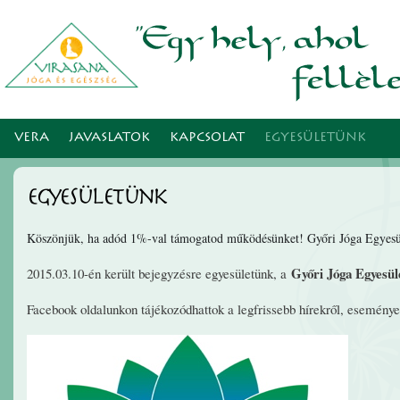
Ugr
tar
VERA
JAVASLATOK
KAPCSOLAT
EGYESÜLETÜNK
Egyesületünk
Köszönjük, ha adód 1%-val támogatod működésünket! Győri Jóga Egyes
Győri Jóga Egyesül
2015.03.10-én került bejegyzésre egyesületünk, a
Facebook oldalunkon tájékozódhattok a legfrissebb hírekről, esemény