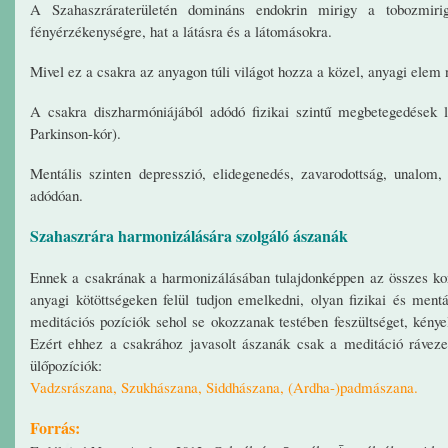
A Szahaszráraterületén domináns endokrin mirigy a tobozmiri
fényérzékenységre, hat a látásra és a látomásokra.
Mivel ez a csakra az anyagon túli világot hozza a közel, anyagi elem
A csakra diszharmóniájából adódó fizikai szintű megbetegedések 
Parkinson-kór).
Mentális szinten depresszió, elidegenedés, zavarodottság, unalom
adódóan.
Szahaszrára harmonizálására szolgáló ászanák
Ennek a csakrának a harmonizálásában tulajdonképpen az összes koráb
anyagi kötöttségeken felül tudjon emelkedni, olyan fizikai és mentá
meditációs pozíciók sehol se okozzanak testében feszültséget, kényel
Ezért ehhez a csakrához javasolt ászanák csak a meditáció rávezet
ülőpozíciók:
Vadzsrászana, Szukhászana, Siddhászana, (Ardha-)padmászana.
Forrás: