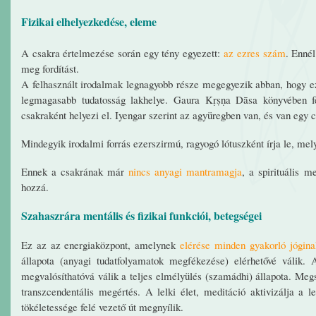
Fizikai elhelyezkedése, eleme
A csakra értelmezése során egy tény egyezett:
az ezres szám
. Ennél
meg fordítást.
A felhasznált irodalmak legnagyobb része megegyezik abban, hogy 
legmagasabb tudatosság lakhelye. Gaura Kṛṣṇa Dāsa könyvében fej
csakraként helyezi el. Iyengar szerint az agyüregben van, és van egy 
Mindegyik irodalmi forrás ezerszirmú, ragyogó lótuszként írja le, mely
Ennek a csakrának már
nincs anyagi mantramagja
, a spirituális m
hozzá.
Szahaszrára mentális és fizikai funkciói, betegségei
Ez az az energiaközpont, amelynek
elérése minden gyakorló jógin
állapota (anyagi tudatfolyamatok megfékezése) elérhetővé válik. 
megvalósíthatóvá válik a teljes elmélyülés (szamádhi) állapota. Megsz
transzcendentális megértés. A lelki élet, meditáció aktivizálja a le
tökéletessége felé vezető út megnyílik.