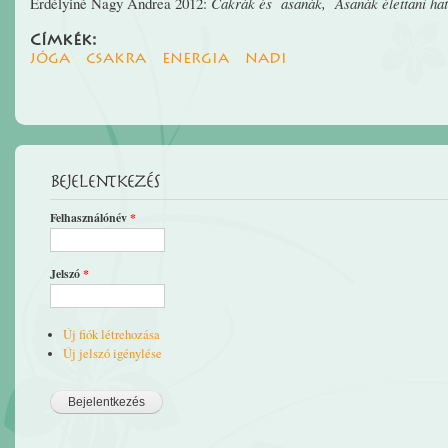
Erdélyiné Nagy Andrea 2012:
Cakrák és āsanák, Āsanák élettani ha
Címkék:
jóga
csakra
energia
nadi
Bejelentkezés
Felhasználónév
*
Jelszó
*
Új fiók létrehozása
Új jelszó igénylése