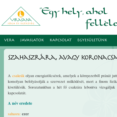
Ugr
tar
VERA
JAVASLATOK
KAPCSOLAT
EGYESÜLETÜNK
Szahaszrára, avagy koronacs
A
csakrák
olyan energiatölcsérek, amelyek a környezetből pránát jut
komolyan befolyásolják a szervezet működését, mert a finom fizik
kivetülésük. Sorozatunkban a hét fő csakrára lebontva vizsgálju
kapcsolatát.
A név eredete
sahasra
:
ezer