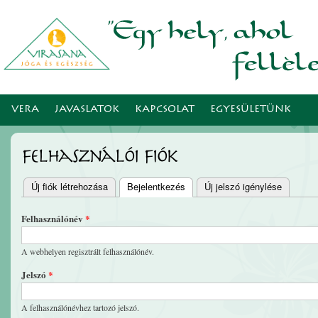
Ugr
tar
VERA
JAVASLATOK
KAPCSOLAT
EGYESÜLETÜNK
Felhasználói fiók
Új fiók létrehozása
Bejelentkezés
(aktív fül)
Új jelszó igénylése
Elsődleges fülek
Felhasználónév
*
A webhelyen regisztrált felhasználónév.
Jelszó
*
A felhasználónévhez tartozó jelszó.