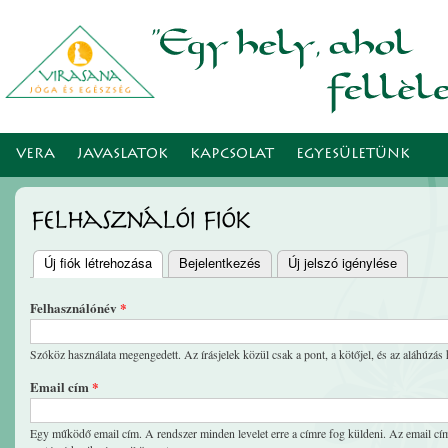
Ugr
tar
VERA
JAVASLATOK
KAPCSOLAT
EGYESÜLETÜNK
Felhasználói fiók
Új fiók létrehozása
(aktív fül)
Bejelentkezés
Új jelszó igénylése
Elsődleges fülek
Felhasználónév
*
Szóköz használata megengedett. Az írásjelek közül csak a pont, a kötőjel, és az aláhúzás 
Email cím
*
Egy működő email cím. A rendszer minden levelet erre a címre fog küldeni. Az email cím 