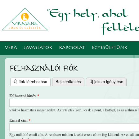
Ugr
tar
VERA
JAVASLATOK
KAPCSOLAT
EGYESÜLETÜNK
Felhasználói fiók
Új fiók létrehozása
(aktív fül)
Bejelentkezés
Új jelszó igénylése
Elsődleges fülek
Felhasználónév
*
Szóköz használata megengedett. Az írásjelek közül csak a pont, a kötőjel, és az aláhúzás 
Email cím
*
Egy működő email cím. A rendszer minden levelet erre a címre fog küldeni. Az email cím 