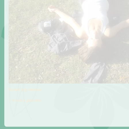
Eredeti kép letöltése
« Vissza a galériába