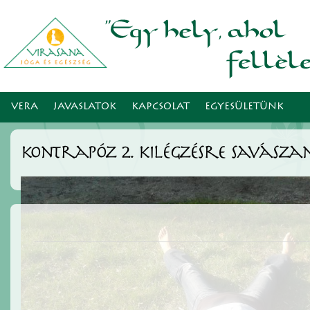
Ugr
tar
VERA
JAVASLATOK
KAPCSOLAT
EGYESÜLETÜNK
kontrapóz 2. kilégzésre savásza