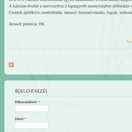
A kalcium-foszfát a szervezetben a legnagyobb mennyiségben elôforduló 
Csontok építőköve csontritkulás, intenzív hossznövekedés, fogzás, terhess
Javasolt potencia: D6
Tov
Bejelentkezés
Felhasználónév
*
Jelszó
*