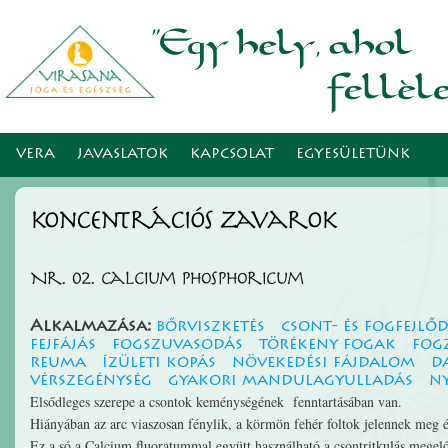
Ugr
tar
VERA
JAVASLATOK
KAPCSOLAT
EGYESÜLETÜNK
koncentrációs zavarok
Nr. 02. Calcium phosphoricum
Alkalmazása:
bőrviszketés
csont- és fogfejlő
fejfájás
fogszuvasodás
törékeny fogak
fog
reuma
ízületi kopás
növekedési fájdalom
d
vérszegénység
gyakori mandulagyulladás
n
Elsődleges szerepe a csontok keménységének fenntartásában van.
Hiányában az arc viaszosan fénylik, a körmön fehér foltok jelennek meg é
Ez a só a Calcium fluoratummal együtt használható a csontritkulás megelőz