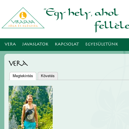
Ugr
tar
VERA
JAVASLATOK
KAPCSOLAT
EGYESÜLETÜNK
vera
Megtekintés
(aktív fül)
Követés
Elsődleges fülek