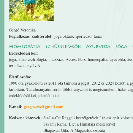
Gergó Veronika
Foglalkozás, szakterület:
jóga oktató, sportedző, tanár
Homeopátia
Schüssler-sók
Ayurveda
Jóga
Érdeklődési kör:
jóga, kínai asztrológia, masszázs, Access Bars, homeopátia, ayurvéda, ás
természet, nyelvek
Életfilozófia:
1990 óta gyakorlom és 2011 óta tanítom a jógát. 2012 és 2024 között a gy
tartottam. Tanulmányaim során több irányzatot is megismertem, hálás va
érdeklődésükkel, jelenlétükkel.
E-mail:
gergovera@gmail.com
Kedvenc könyvek:
Su-La-Ce: Reggeli beszélgetések Lin-csi apát kolost
Szvámi Ráma: Élet a Himalája mestereivel
Bhagavad Gítá. A Magasztos szózata