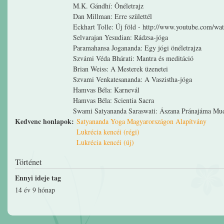
M.K. Gándhí: Önéletrajz
Dan Millman: Erre születtél
Eckhart Tolle: Új föld - http://www.youtube.co
Selvarajan Yesudian: Rádzsa-jóga
Paramahansa Jogananda: Egy jógi önéletrajza
Szvámi Véda Bhárati: Mantra és meditáció
Brian Weiss: A Mesterek üzenetei
Szvami Venkatesananda: A Vaszistha-jóga
Hamvas Béla: Karnevál
Hamvas Béla: Scientia Sacra
Swami Satyananda Saraswati: Ászana Pránajáma Mu
Kedvenc honlapok:
Satyananda Yoga Magyarországon Alapítvány
Lukrécia kencéi (régi)
Lukrécia kencéi (új)
Történet
Ennyi ideje tag
14 év 9 hónap