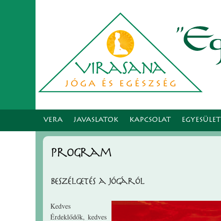
VERA
JAVASLATOK
KAPCSOLAT
EGYESÜLE
program
Beszélgetés a jógáról
Kedves
Érdeklődők, kedves