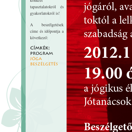
konkrét
tapasztalatokról és
gyakorlatokról is!
A beszélgetések
címe és időpontja a
következő:
Címkék:
program
jóga
beszélgetés