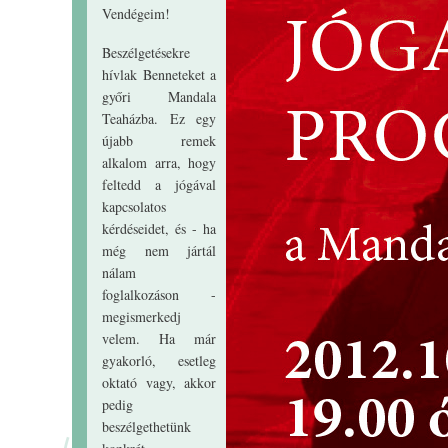
Vendégeim!
Beszélgetésekre
hívlak Benneteket a
győri Mandala
Teaházba. Ez egy
újabb remek
alkalom arra, hogy
feltedd a jógával
kapcsolatos
kérdéseidet, és - ha
még nem jártál
nálam
foglalkozáson -
megismerkedj
velem. Ha már
gyakorló, esetleg
oktató vagy, akkor
pedig
beszélgethetünk