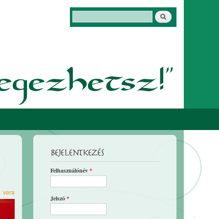
Keresés
Keresés űrlap
Bejelentkezés
Felhasználónév
*
1
vera
Jelszó
*