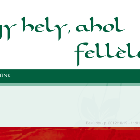
Ugrás a
tartalomra
TÜNK
Beküldte
- p, 2012/10/19 - 11:0