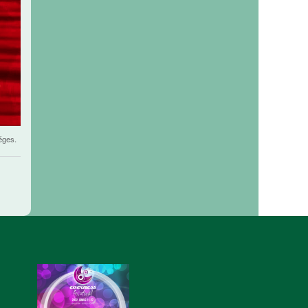
éges.