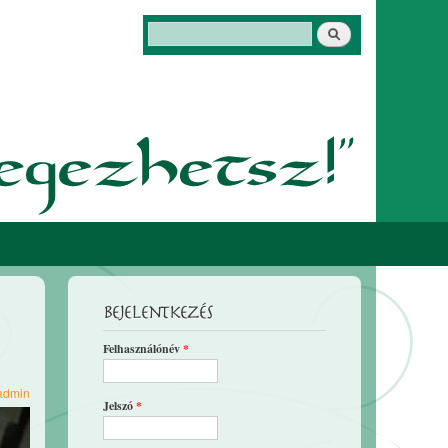
Keresés
Keresés űrlap
Bejelentkezés
Felhasználónév
*
admin
Jelszó
*