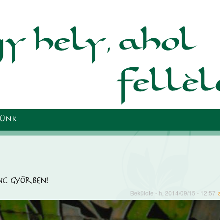
Ugrás a
tartalomra
TÜNK
c Győrben!
Beküldte
- h, 2014/09/15 - 12:57