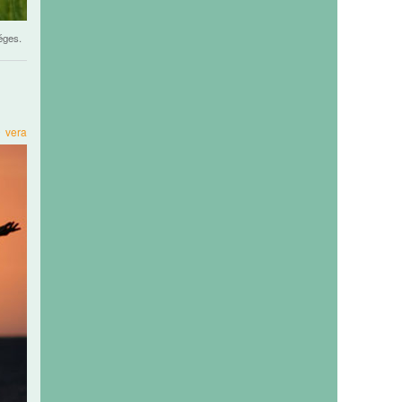
éges.
9
vera