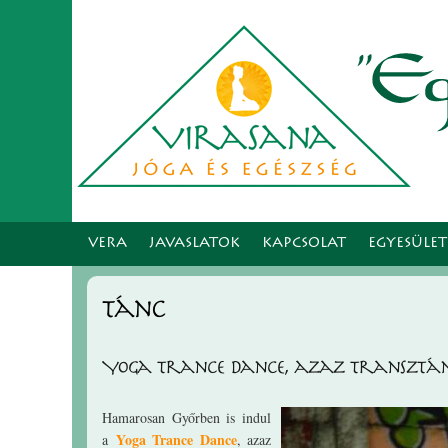
VERA
JAVASLATOK
KAPCSOLAT
EGYESÜLE
tánc
Yoga Trance Dance, azaz Transztán
Hamarosan Győrben is indul
Yoga Trance Dance
a
, azaz