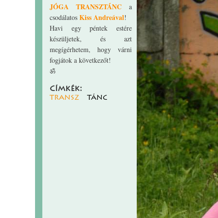
JÓGA TRANSZTÁNC
a
Kiss Andreával
csodálatos
!
Havi egy péntek estére
készüljetek, és azt
megígérhetem, hogy várni
fogjátok a következőt!
ॐ
Címkék:
transz
tánc