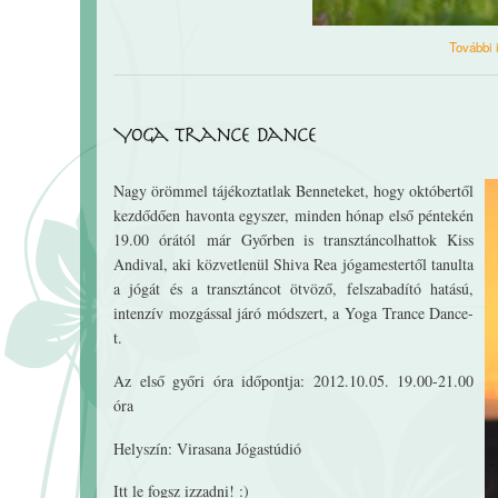
További 
Yoga Trance Dance
Nagy örömmel tájékoztatlak Benneteket, hogy októbertől
kezdődően havonta egyszer, minden hónap első péntekén
19.00 órától már Győrben is transztáncolhattok Kiss
Andival, aki közvetlenül Shiva Rea jógamestertől tanulta
a jógát és a transztáncot ötvöző, felszabadító hatású,
intenzív mozgással járó módszert, a Yoga Trance Dance-
t.
Az első győri óra időpontja: 2012.10.05. 19.00-21.00
óra
Helyszín: Virasana Jógastúdió
Itt le fogsz izzadni! :)