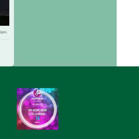
éges.