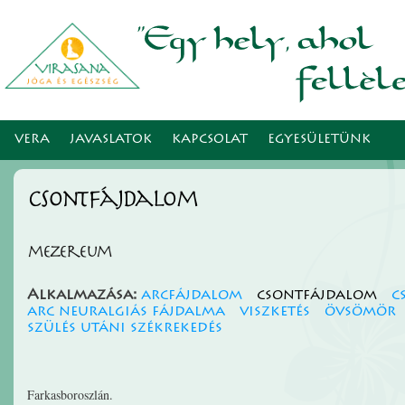
Ugr
tar
VERA
JAVASLATOK
KAPCSOLAT
EGYESÜLETÜNK
csontfájdalom
mezereum
Alkalmazása:
arcfájdalom
csontfájdalom
c
arc neuralgiás fájdalma
viszketés
övsömör
szülés utáni székrekedés
Farkasboroszlán.