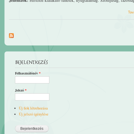
Jellemzők:
Hirtelen kialakuló tünetek, nyugtalanság. Szomjúság, fázóssá
Tov
Bejelentkezés
Felhasználónév
*
Jelszó
*
Új fiók létrehozása
Új jelszó igénylése