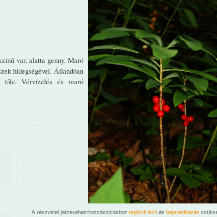
 színű var, alatta genny. Maró
észek hidegségével. Állandóan
y tőle. Vérvizelés és maró
A részvétel jelzéséhez/hozzászóláshoz
regisztráció
és
bejelentkezés
szüks