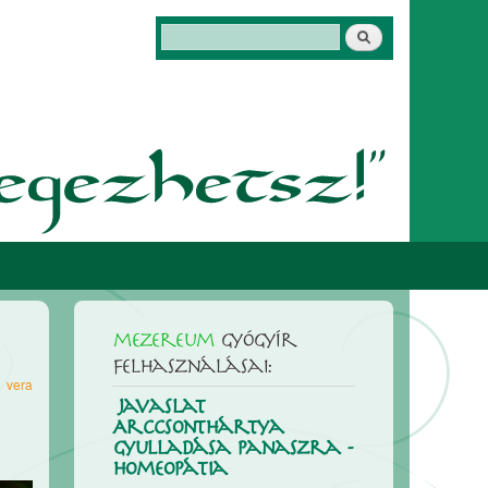
Keresés
Keresés űrlap
mezereum
gyógyír
felhasználásai:
9
vera
Javaslat
Arccsonthártya
gyulladása panaszra -
Homeopátia