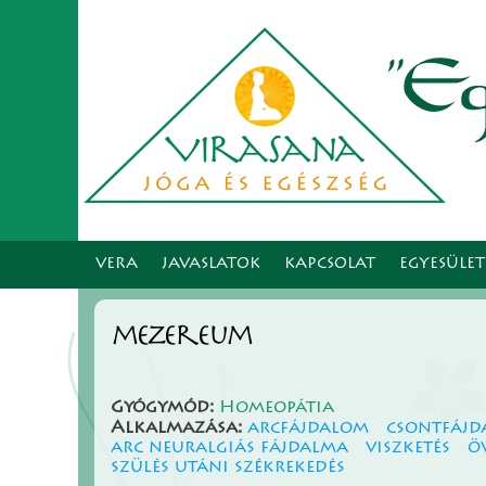
VERA
JAVASLATOK
KAPCSOLAT
EGYESÜLE
mezereum
Gyógymód:
Homeopátia
Alkalmazása:
arcfájdalom
csontfáj
arc neuralgiás fájdalma
viszketés
ö
szülés utáni székrekedés