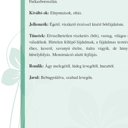
Farkasboroszlán.
Kiváltó ok:
Elnyomások, oltás.
Jellemzők:
Égető, viszkető érzéssel kísért bőrfájdalom.
Tünetek:
Elviselhetetlen viszketés (bőr), vastag, világos
váladékok. Hirtelen fellépő fájdalmak, a fájdalmas testr
éhes, keserű, savanyú ételre, italra vágyik, de hán
hüvelyfolyás. Menstruáció alatti fejfájás.
Romlik:
Ágy melegétől, hideg levegőtől, huzattól.
Javul:
Bebugyolálva, szabad levegőn.