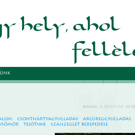
Ugrás a
tartalomra
TÜNK
Beküldte
- h, 2011/11/14 - 22:0
dalom
csonthártyagyulladás
arcüreggyulladás
vsömör
tejótvar
szájszeglet berepedése