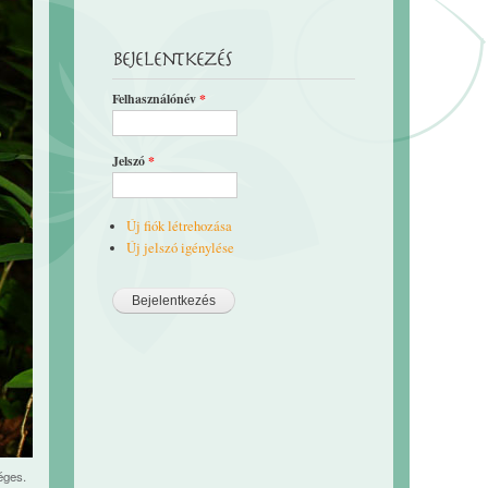
Bejelentkezés
Felhasználónév
*
Jelszó
*
Új fiók létrehozása
Új jelszó igénylése
éges.