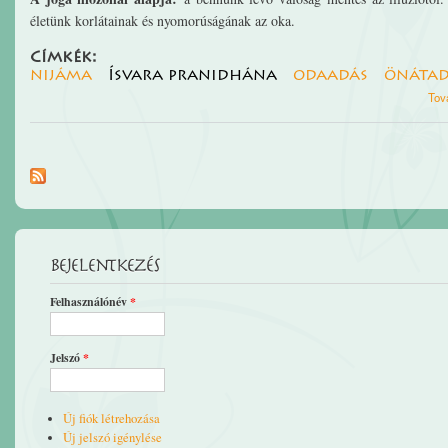
életünk korlátainak és nyomorúságának az oka.
Címkék:
nijáma
Ísvara pranidhána
odaadás
önátad
Tov
Bejelentkezés
Felhasználónév
*
Jelszó
*
Új fiók létrehozása
Új jelszó igénylése