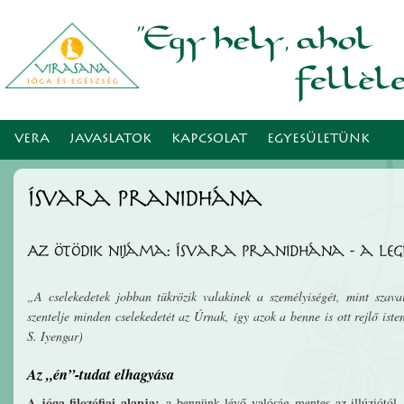
Ugr
tar
VERA
JAVASLATOK
KAPCSOLAT
EGYESÜLETÜNK
Ísvara pranidhána
Az ötödik nijáma: Ísvara pranidhána - a Leg
„
A cselekedetek jobban tükrözik valakinek a személyiségét, mint szav
szentelje minden cselekedetét az Úrnak, így azok a benne is ott rejlő isten
S. Iyengar
)
Az „én”-tudat elhagyása
A jóga filozófiai alapja:
a bennünk lévő valóság mentes az illúziótól. 