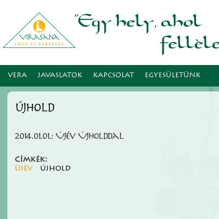
Ugr
tar
VERA
JAVASLATOK
KAPCSOLAT
EGYESÜLETÜNK
újhold
2014.01.01.: Újév Újholddal
Címkék:
újév
újhold