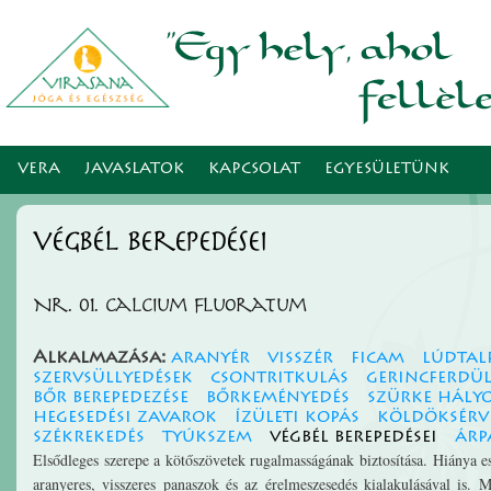
Ugr
tar
VERA
JAVASLATOK
KAPCSOLAT
EGYESÜLETÜNK
végbél berepedései
Nr. 01. Calcium fluoratum
Alkalmazása:
aranyér
visszér
ficam
lúdtal
szervsüllyedések
csontritkulás
gerincferdül
bőr berepedezése
bőrkeményedés
szürke hály
hegesedési zavarok
ízületi kopás
köldöksérv
székrekedés
tyúkszem
végbél berepedései
árp
Elsődleges szerepe a kötőszövetek rugalmasságának biztosítása. Hiánya e
aranyeres, visszeres panaszok és az érelmeszesedés kialakulásával is.