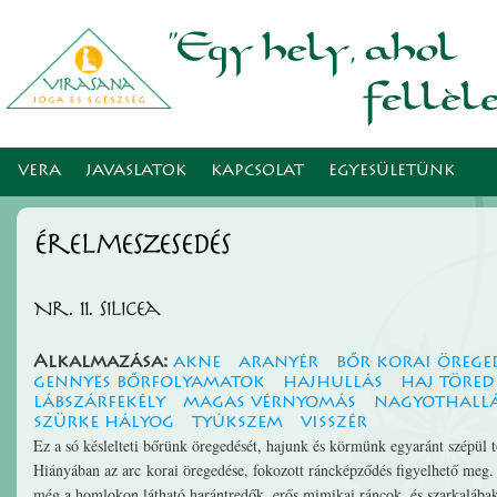
Ugr
tar
VERA
JAVASLATOK
KAPCSOLAT
EGYESÜLETÜNK
érelmeszesedés
Nr. 11. Silicea
Alkalmazása:
akne
aranyér
bőr korai örege
gennyes bőrfolyamatok
hajhullás
haj töred
lábszárfekély
magas vérnyomás
nagyothall
szürke hályog
tyúkszem
visszér
Ez a só késlelteti bőrünk öregedését, hajunk és körmünk egyaránt szépül 
Hiányában az arc korai öregedése, fokozott ráncképződés figyelhető meg.
még a homlokon látható harántredők, erős mimikai ráncok, és szarkalábak. 