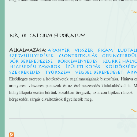
Tov
Nr. 01. Calcium fluoratum
Alkalmazása:
aranyér
visszér
ficam
lúdtal
szervsüllyedések
csontritkulás
gerincferdül
bőr berepedezése
bőrkeményedés
szürke hály
hegesedési zavarok
ízületi kopás
köldöksérv
székrekedés
tyúkszem
végbél berepedései
árp
Elsődleges szerepe a kötőszövetek rugalmasságának biztosítása. Hiánya e
aranyeres, visszeres panaszok és az érelmeszesedés kialakulásával is.
hiányállapota esetén bőrünk korábban öregszik, az arcon tipikus ráncok –
kérgesedés, sárgás elváltozások figyelhetők meg.
Tov