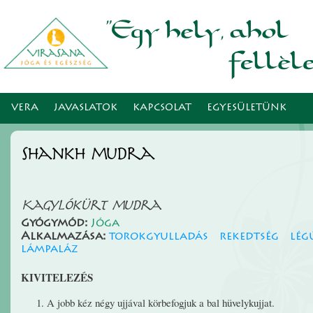
Ugr
tar
VERA
JAVASLATOK
KAPCSOLAT
EGYESÜLETÜNK
Shankh mudra
Kagylókürt mudra
Gyógymód:
Jóga
Alkalmazása:
torokgyulladás
rekedtség
lég
lámpaláz
KIVITELEZÉS
A jobb kéz négy ujjával körbefogjuk a bal hüvelykujjat.