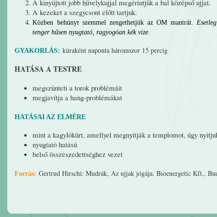
A kinyújtott jobb hüvelykujjal megérintjük a bal középső ujjat.
A kezeket a szegycsont előtt tartjuk.
Közben behúnyt szemmel zengethetjük az OM mantrát.
Esetle
tenger hűsen nyugtató, ragyogóan kék vize.
kúraként naponta háromszor 15 percig
GYAKORLÁS:
HATÁSA A TESTRE
megszünteti a torok problémáit
megjavítja a hang-problémákat
HATÁSAI AZ ELMÉRE
mint a kagylókürt, amellyel megnyitják a templomot, úgy nyit
nyugtató hatású
belső összeszedettséghez vezet
Gertrud Hirschi: Mudrák, Az ujjak jógája. Bioenergetic Kft., Bu
Forrás: