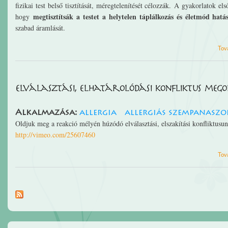
fizikai test belső tisztítását, méregtelenítését célozzák. A gyakorlatok e
megtisztítsák a testet a helytelen táplálkozás és életmód hat
hogy
szabad áramlását.
Tov
elválasztási, elhatárolódási konfliktus meg
Alkalmazása:
allergia
allergiás szempanaszo
Oldjuk meg a reakció mélyén húzódó elválasztási, elszakítási konfliktusun
http://vimeo.com/25607460
Tov