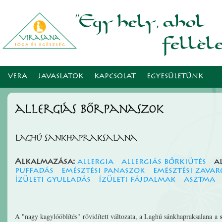
Ugr
tar
VERA
JAVASLATOK
KAPCSOLAT
EGYESÜLETÜNK
allergiás bőrpanaszok
Laghú sankhapraksalana
Alkalmazása:
allergia
allergiás bőrkiütés
a
puffadás
emésztési panaszok
emésztési zava
ízületi gyulladás
ízületi fájdalmak
asztma
A "nagy kagylóöblítés" rövidített változata, a Laghú sánkhapraksalana a