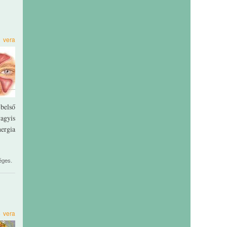
0
vera
 belső
vagyis
nergia
éges.
4
vera