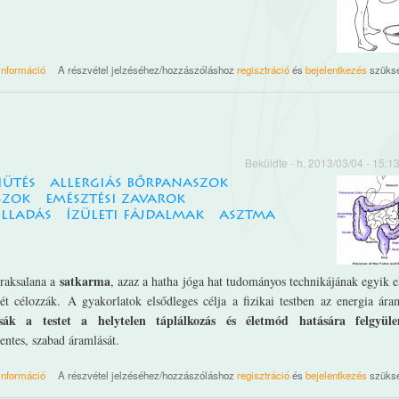
Vamana dhauti tartalommal kapcsolatosan
információ
A részvétel jelzéséhez/hozzászóláshoz
regisztráció
és
bejelentkezés
szüks
Beküldte
- h, 2013/03/04 - 15:1
iütés
allergiás bőrpanaszok
szok
emésztési zavarok
ulladás
ízületi fájdalmak
asztma
satkarma
praksalana a
, azaz a hatha jóga hat tudományos technikájának egyik 
sét célozzák. A gyakorlatok elsődleges célja a fizikai testben az energia ára
tsák a testet a helytelen táplálkozás és életmód hatására felgyüle
entes, szabad áramlását.
Laghú sankhapraksalana tartalommal kapcsolatosan
információ
A részvétel jelzéséhez/hozzászóláshoz
regisztráció
és
bejelentkezés
szüks