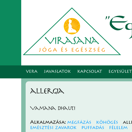
VERA
JAVASLATOK
KAPCSOLAT
EGYESÜLE
allergia
Vamana dhauti
Alkalmazása:
megfázás
köhögés
all
emésztési zavarok
puffadás
félelem