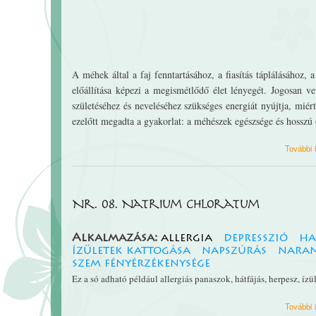
A méhek által a faj fenntartásához, a fiasítás táplálásához
előállítása képezi a megismétlődő élet lényegét. Jogosan v
születéséhez és neveléséhez szükséges energiát nyújtja, mié
ezelőtt megadta a gyakorlat: a méhészek egészsége és hosszú é
További 
Nr. 08. Natrium chloratum
Alkalmazása:
allergia
depresszió
ha
ízületek kattogása
napszúrás
naran
szem fényérzékenysége
Ez a só adható például allergiás panaszok, hátfájás, herpesz, ízü
További 