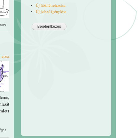
Új fiók létrehozása
Új jelszó igénylése
éges.
3
vera
eleme,
mlását
mlett
éges.