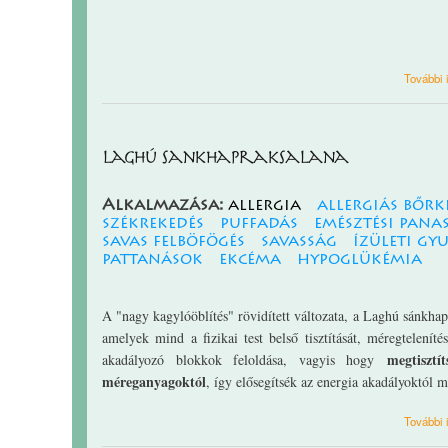
További 
Laghú sankhapraksalana
Alkalmazása:
allergia
allergiás bőrk
székrekedés
puffadás
emésztési pana
savas felböfögés
savasság
ízületi gy
pattanások
ekcéma
hypoglükémia
A "nagy kagylóöblítés" rövidített változata, a Laghú sánkha
amelyek mind a fizikai test belső tisztítását, méregteleníté
megtisztí
akadályozó blokkok feloldása, vagyis hogy
méreganyagoktól
, így elősegítsék az energia akadályoktól m
További 