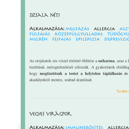
Dzsala néti
Alkalmazása:
megfázás
allergia
asz
fülfájás
középfülgyulladás
tüdőgyu
migrén
fejfájás
epilepszia
depresszi
satkarma
Az orrjáratok sós vízzel történő öblítése a
, azaz a
tisztítását, méregtelenítését célozzák.
A gyakorlatok elsődleg
megtisztítsák a testet a helytelen táplálkozás 
hogy
akadályoktól mentes, szabad áramlását.
További 
vegyes virágpor
Alkalmazása:
immunerősítés
allergia