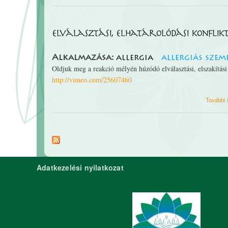
elválasztási, elhatárolódási konflik
Alkalmazása:
allergia
allergiás sze
Oldjuk meg a reakció mélyén húzódó elválasztási, elszakítási
http://vimeo.com/25607460
További 
Adatkezelési nyilatkozat