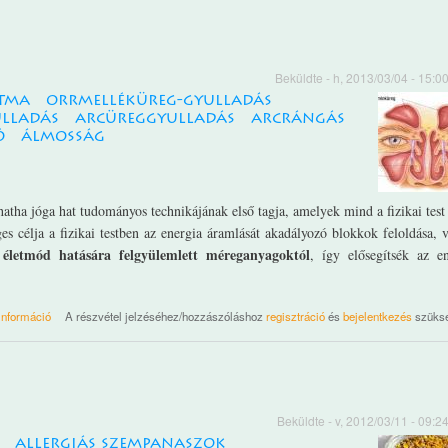
Beküldte
- h, 2013/03/04 - 15:0
tma
orrmelléküreg-gyulladás
lladás
arcüreggyulladás
arcrángás
ó
álmosság
 hatha jóga hat tudományos technikájának első tagja, amelyek mind a fizikai test
es célja a fizikai testben az energia áramlását akadályozó blokkok feloldása, 
és életmód hatására felgyülemlett méreganyagoktól
, így elősegítsék az e
Dzsala néti tartalommal kapcsolatosan
információ
A részvétel jelzéséhez/hozzászóláshoz
regisztráció
és
bejelentkezés
szüks
Beküldte
- v, 2012/03/11 - 09:2
allergiás szempanaszok