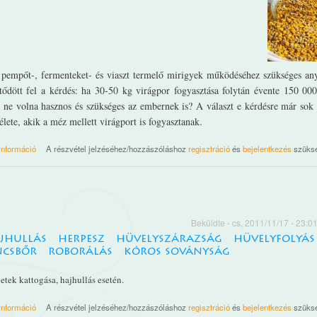
, a pempőt-, fermenteket- és viaszt termelő mirigyek működéséhez szükséges a
etődött fel a kérdés: ha 30-50 kg virágpor fogyasztása folytán évente 150 0
rt ne volna hasznos és szükséges az embernek is? A választ e kérdésre már sok
lete, akik a méz mellett virágport is fogyasztanak.
vegyes virágpor tartalommal kapcsolatosan
információ
A részvétel jelzéséhez/hozzászóláshoz
regisztráció
és
bejelentkezés
szüks
Beküldte
- cs, 2011/11/17 - 23:0
jhullás
herpesz
hüvelyszárazság
hüvelyfolyás
csbőr
roborálás
kóros soványság
letek kattogása, hajhullás esetén.
Nr. 08. Natrium chloratum tartalommal kapcsolatosan
információ
A részvétel jelzéséhez/hozzászóláshoz
regisztráció
és
bejelentkezés
szüks