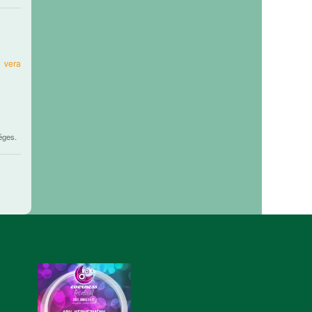
4
vera
éges.