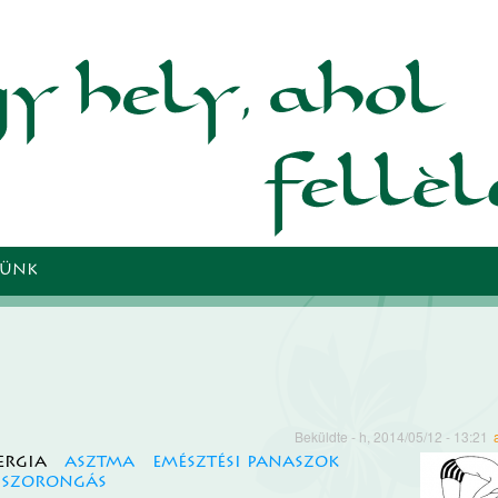
Ugrás a
tartalomra
TÜNK
Beküldte
- h, 2014/05/12 - 13:21
ergia
asztma
emésztési panaszok
szorongás