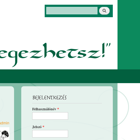
Keresés
Keresés űrlap
Bejelentkezés
Felhasználónév
*
admin
Jelszó
*