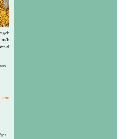
nyagok
00 méh
 évvel
éges.
1
vera
éges.