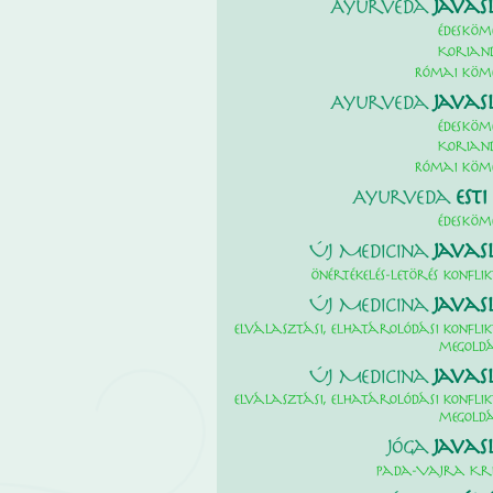
Ayurveda
Javas
Édesköm
Korian
Római köm
Ayurveda
Javas
Édesköm
Korian
Római köm
Ayurveda
Esti
Édesköm
Új Medicina
Javas
önértékelés-letörés konflik
Új Medicina
Javas
elválasztási, elhatárolódási konflik
megold
Új Medicina
Javas
elválasztási, elhatárolódási konflik
megold
Jóga
Javas
Pada-Vajra Kr