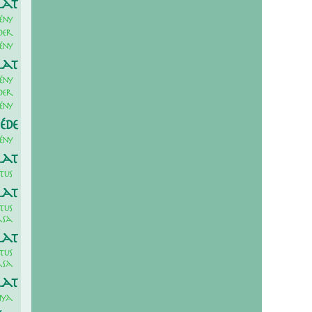
lat
ény
der
ény
lat
ény
der
ény
 éde
ény
lat
tus
lat
tus
ása
lat
tus
ása
lat
iya