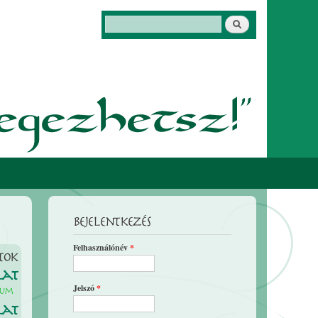
Keresés
Keresés űrlap
Bejelentkezés
Felhasználónév
*
tok
lat
Jelszó
*
eum
lat