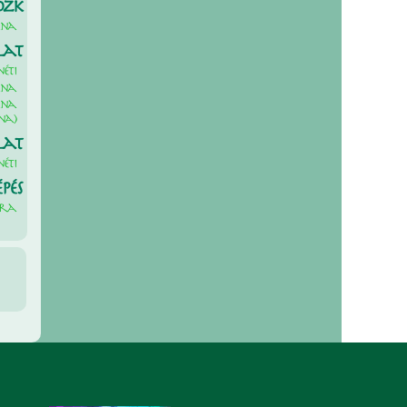
ózk
ana
lat
éti
ana
ana
na)
lat
éti
épés
dra