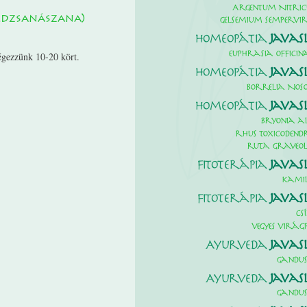
Argentum Nitri
rdzsanászana)
Gelsemium Sempervir
Homeopátia
Javas
égezzünk 10-20 kört.
euphrasia officina
Homeopátia
Javas
Borrelia Nos
Homeopátia
Javas
bryonia a
rhus toxicodend
ruta graveol
Fitoterápia
Javas
kami
Fitoterápia
Javas
cs
vegyes virág
Ayurveda
Javas
Gandu
Ayurveda
Javas
Gandu