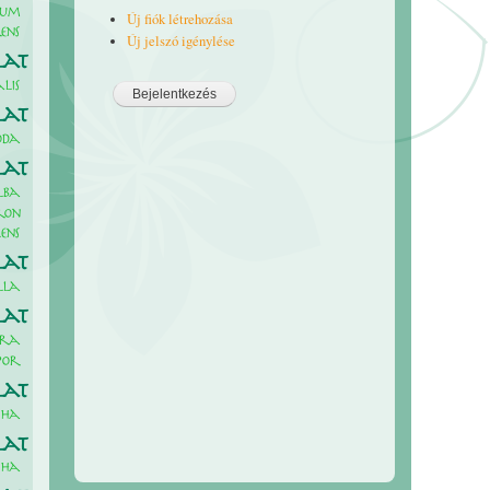
cum
Új fiók létrehozása
ens
Új jelszó igénylése
lat
lis
lat
oda
lat
lba
ron
ens
lat
lla
lat
íra
por
lat
sha
lat
sha