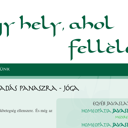
Ugrás a
tartalomra
TÜNK
adás panaszra - Jóga
Egyéb javasla
okbetegség ellenszere. És még az
Homeopátia
Javas
mezer
Homeopátia
Javas