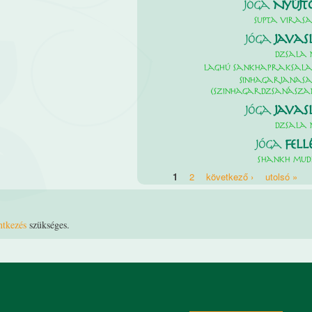
Jóga
Nyújt
Supta viras
Jóga
Javas
Dzsala n
Laghú sankhapraksal
Sinhagarjanas
(Szinhagardzsanásza
Jóga
Javas
Dzsala n
Jóga
Fell
Shankh mu
1
2
következő ›
utolsó »
Oldalak
ntkezés
szükséges.