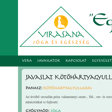
VERA
JAVASLATOK
KAPCSOLAT
EGYESÜLE
Javaslat Kötőhártyagyull
Panasz:
Kötőhártyagyulladás
Az üvöltő oroszlán póza valamennyi szem-, fül-, orr- és tor
intuíciónkat is fejleszti.
Gyógymód:
Jóga