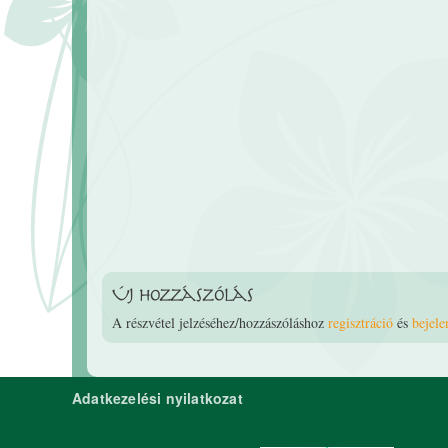
Új hozzászólás
A részvétel jelzéséhez/hozzászóláshoz
regisztráció
és
bejele
Adatkezelési nyilatkozat