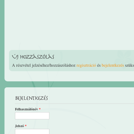
Új hozzászólás
A részvétel jelzéséhez/hozzászóláshoz
regisztráció
és
bejelentkezés
szüks
Bejelentkezés
Felhasználónév
*
Jelszó
*