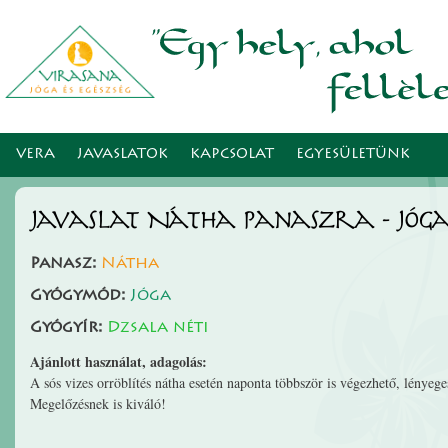
Ugr
tar
VERA
JAVASLATOK
KAPCSOLAT
EGYESÜLETÜNK
Javaslat Nátha panaszra - Jóg
Panasz:
Nátha
Gyógymód:
Jóga
Gyógyír:
Dzsala néti
Ajánlott használat, adagolás:
A sós vizes orröblítés nátha esetén naponta többször is végezhető, lényege
Megelőzésnek is kiváló!