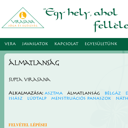
Ugr
tar
VERA
JAVASLATOK
KAPCSOLAT
EGYESÜLETÜNK
álmatlanság
Supta virasana
Alkalmazása:
asztma
álmatlanság
bélgáz
isiász
lúdtalp
menstruációs panaszok
nát
FELVÉTEL LÉPÉSEI