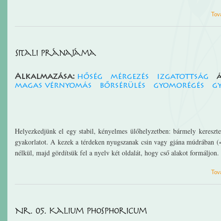
Tov
Sitali pránajáma
Alkalmazása:
hőség
mérgezés
izgatottság
magas vérnyomás
bőrsérülés
gyomorégés
g
Helyezkedjünk el egy stabil, kényelmes ülőhelyzetben: bármely keresztez
gyakorlatot. A kezek a térdeken nyugszanak csin vagy gjána múdrában (=
nélkül, majd gördítsük fel a nyelv két oldalát, hogy cső alakot formáljon.
Tov
Nr. 05. Kalium phosphoricum