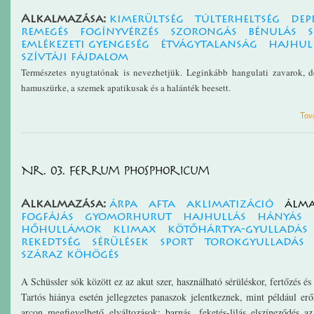
Alkalmazása:
kimerültség
túlterheltség
dep
remegés
fogínyvérzés
szorongás
bénulás
s
emlékezeti gyengeség
étvágytalanság
hajhul
szívtáji fájdalom
Természetes nyugtatónak i
s nevezhetjük. Leginkább hangulati zavarok, de
hamuszürke, a szemek apatikusak és a halánték beesett.
Tov
Nr. 03. Ferrum phosphoricum
Alkalmazása:
árpa
afta
aklimatizáció
álma
fogfájás
gyomorhurut
hajhullás
hányás
hőhullámok
klimax
kötőhártya-gyulladás
rekedtség
sérülések
sport
torokgyulladás
száraz köhögés
A Schüssler sók között ez az akut szer, használható sérüléskor, fertőzés és
Tartós hiánya esetén jellegzetes panaszok jelentkeznek, mint például erő
arcon megfigyelhető elváltozások: barnás, feketés-lilás elszíneződés 