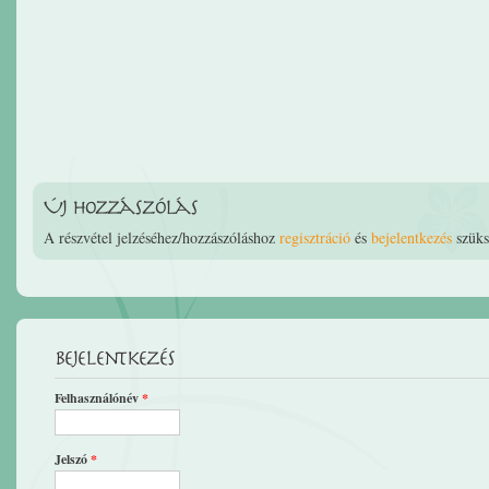
Új hozzászólás
A részvétel jelzéséhez/hozzászóláshoz
regisztráció
és
bejelentkezés
szüks
Bejelentkezés
Felhasználónév
*
Jelszó
*