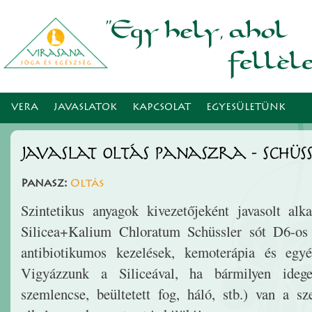
Ugr
tar
VERA
JAVASLATOK
KAPCSOLAT
EGYESÜLETÜNK
Javaslat Oltás panaszra - Schüss
Panasz:
Oltás
Szintetikus anyagok kivezetőjeként javasolt al
Silicea+Kalium Chloratum Schüssler sót D6-os 
antibiotikumos kezelések, kemoterápia és egy
Vigyázzunk a Siliceával, ha bármilyen idege
szemlencse, beültetett fog, háló, stb.) van a sz